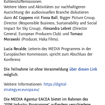
Kohlenstoffemissionen.
Weitere Ideen und Aktivitäten zur nachhaltigeren
Ausrichtung der audiovisuellen Branche diskutieren
dann
AC Coppens
mit
Fiona Ball
, Bigger Picture Group,
Director (Responsible Business, Sustainability and Social
Impact for Sky Group), A
lexandra Lebret
(Director
General, European Producers Club) und
Tomasz
Morawski
(Producer, Haka Films).
Lucia Recalde
, Leiterin des MEDIA Programms in der
Europäischen Kommission, spricht zum Abschluss der
Konferenz
Die Teilnahme ist ohne Voranmeldung
über diesen Link
möglich
.
Weitere Informationen:
https://digital-
strategy.ec.europa.eu/
Die MEDIA Agentur EACEA bietet im Rahmen des
"EFM Industry Programme" außerdem verschiedene