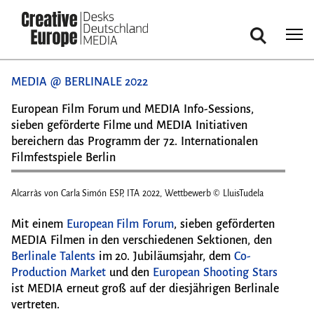
Suche
Direkt
MEDIA @ BERLINALE 2022
zum
Inhalt
European Film Forum und MEDIA Info-Sessions,
sieben geförderte Filme und MEDIA Initiativen
bereichern das Programm der 72. Internationalen
Filmfestspiele Berlin
Alcarràs von Carla Simón ESP, ITA 2022, Wettbewerb © LluisTudela
Alcar
Mit einem
European Film Forum
, sieben geförderten
MEDIA Filmen in den verschiedenen Sektionen, den
Berlinale Talents
im 20. Jubiläumsjahr, dem
Co-
Production Market
und den
European Shooting Stars
ist MEDIA erneut groß auf der diesjährigen Berlinale
vertreten.