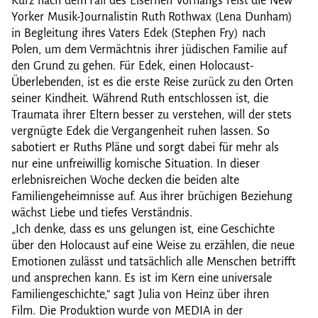
Kurz nach dem Fall des Eisernen Vorhangs reist die New
Yorker Musik-Journalistin Ruth Rothwax (Lena Dunham)
in Begleitung ihres Vaters Edek (Stephen Fry) nach
Polen, um dem Vermächtnis ihrer jüdischen Familie auf
den Grund zu gehen. Für Edek, einen Holocaust-
Überlebenden, ist es die erste Reise zurück zu den Orten
seiner Kindheit. Während Ruth entschlossen ist, die
Traumata ihrer Eltern besser zu verstehen, will der stets
vergnügte Edek die Vergangenheit ruhen lassen. So
sabotiert er Ruths Pläne und sorgt dabei für mehr als
nur eine unfreiwillig komische Situation. In dieser
erlebnisreichen Woche decken die beiden alte
Familiengeheimnisse auf. Aus ihrer brüchigen Beziehung
wächst Liebe und tiefes Verständnis.
„Ich denke, dass es uns gelungen ist, eine Geschichte
über den Holocaust auf eine Weise zu erzählen, die neue
Emotionen zulässt und tatsächlich alle Menschen betrifft
und ansprechen kann. Es ist im Kern eine universale
Familiengeschichte,” sagt Julia von Heinz über ihren
Film. Die Produktion wurde von MEDIA in der