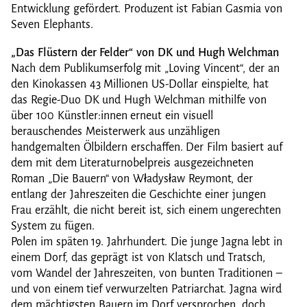
Entwicklung gefördert. Produzent ist Fabian Gasmia von
Seven Elephants.
„Das Flüstern der Felder“ von DK und Hugh Welchman
Nach dem Publikumserfolg mit „Loving Vincent“, der an
den Kinokassen 43 Millionen US-Dollar einspielte, hat
das Regie-Duo DK und Hugh Welchman mithilfe von
über 100 Künstler:innen erneut ein visuell
berauschendes Meisterwerk aus unzähligen
handgemalten Ölbildern erschaffen. Der Film basiert auf
dem mit dem Literaturnobelpreis ausgezeichneten
Roman „Die Bauern“ von Władysław Reymont, der
entlang der Jahreszeiten die Geschichte einer jungen
Frau erzählt, die nicht bereit ist, sich einem ungerechten
System zu fügen.
Polen im späten 19. Jahrhundert. Die junge Jagna lebt in
einem Dorf, das geprägt ist von Klatsch und Tratsch,
vom Wandel der Jahreszeiten, von bunten Traditionen –
und von einem tief verwurzelten Patriarchat. Jagna wird
dem mächtigsten Bauern im Dorf versprochen, doch