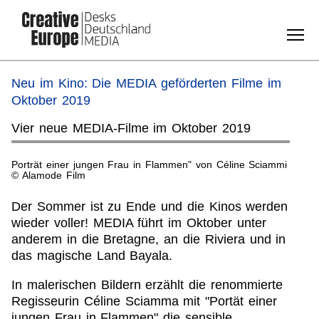
Suche
Direkt
Neu im Kino: Die MEDIA geförderten Filme im
zum
Oktober 2019
Inhalt
Vier neue MEDIA-Filme im Oktober 2019
i
Porträt einer jungen Frau in Flammen" von Céline Sciammi
Port
© Alamode Film
© Al
Der Sommer ist zu Ende und die Kinos werden
wieder voller! MEDIA führt im Oktober unter
anderem in die Bretagne, an die Riviera und in
das magische Land Bayala.
In malerischen Bildern erzählt die renommierte
Regisseurin Céline Sciamma mit "Portät einer
jungen Frau in Flammen" die sensible