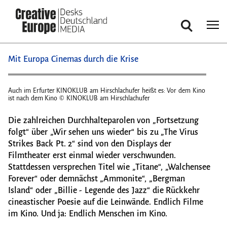
Suche
Direkt
Mit Europa Cinemas durch die Krise
zum
Inhalt
o
Auch im Erfurter KINOKLUB am Hirschlachufer heißt es: Vor dem Kino
Auch 
ist nach dem Kino © KINOKLUB am Hirschlachufer
ist n
Die zahlreichen Durchhalteparolen von „Fortsetzung
folgt“ über „Wir sehen uns wieder“ bis zu „The Virus
Strikes Back Pt. 2“ sind von den Displays der
Filmtheater erst einmal wieder verschwunden.
Stattdessen versprechen Titel wie „Titane“, „Walchensee
Forever“ oder demnächst „Ammonite“, „Bergman
Island“ oder „Billie - Legende des Jazz“ die Rückkehr
cineastischer Poesie auf die Leinwände. Endlich Filme
im Kino. Und ja: Endlich Menschen im Kino.