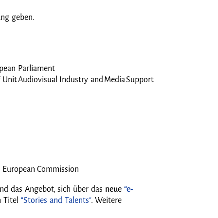
ung geben.
opean Parliament
 Unit Audiovisual Industry and Media Support
s, European Commission
nd das Angebot, sich über das
neue
“e-
 Titel
"Stories and Talents"
. Weitere