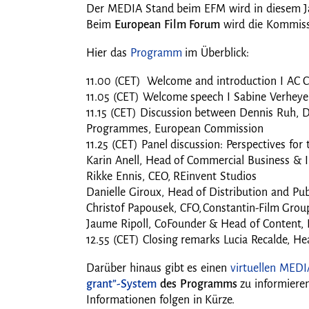
Der MEDIA Stand beim EFM wird in diesem Ja
Beim
European Film Forum
wird die Kommiss
Hier das
Programm
im Überblick:
11.00 (CET) Welcome and introduction I AC 
11.05 (CET) Welcome speech I Sabine Verheye
11.15 (CET) Discussion between Dennis Ruh, D
Programmes, European Commission
11.25 (CET) Panel discussion: Perspectives for
Karin Anell, Head of Commercial Business & In
Rikke Ennis, CEO, REinvent Studios
Danielle Giroux, Head of Distribution and Pub
Christof Papousek, CFO, Constantin-Film Grou
Jaume Ripoll, CoFounder & Head of Content, 
12.55 (CET) Closing remarks Lucia Recalde, 
Darüber hinaus gibt es einen
virtuellen MEDI
grant”-System
des Programms
zu informieren
Informationen folgen in Kürze.