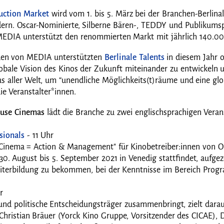
uction Market
wird vom 1. bis 5. März bei der Branchen-Berlinal
ndern. Oscar-Nominierte, Silberne Bären-, TEDDY und Publikums
 MEDIA unterstützt den renommierten Markt mit jährlich 140.0
 den von MEDIA unterstützten
Berlinale Talents
in diesem Jahr 
bale Vision des Kinos der Zukunft miteinander zu entwickeln und
us aller Welt, um “unendliche Möglichkeits(t)räume und eine gl
ie Veranstalter*innen.
house Cinemas
lädt die Branche zu zwei englischsprachigen Ver
sionals
- 11 Uhr
 Cinema = Action & Management" für Kinobetreiber:innen von O
0. August bis 5. September 2021 in Venedig stattfindet, aufgezei
 Weiterbildung zu bekommen, bei der Kenntnisse im Bereich P
r
 und politische Entscheidungsträger zusammenbringt, zielt darau
hristian Bräuer (Yorck Kino Gruppe, Vorsitzender des CICAE), D