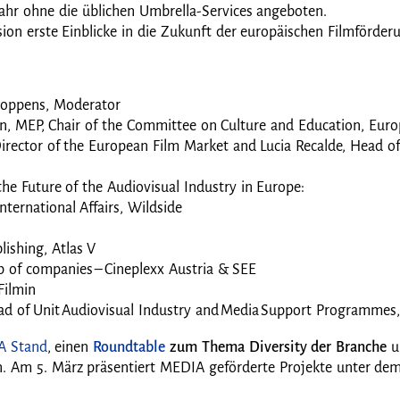
hr ohne die üblichen Umbrella-Services angeboten.
ion erste Einblicke in die Zukunft der europäischen Filmförder
Coppens, Moderator
n, MEP, Chair of the Committee on Culture and Education, Eur
irector of the European Film Market and Lucia Recalde, Head of
 the Future of the Audiovisual Industry in Europe:
ternational Affairs, Wildside
lishing, Atlas V
p of companies – Cineplexx Austria & SEE
Filmin
Head of Unit Audiovisual Industry and Media Support Programme
A Stand
, einen
Roundtable
zum Thema Diversity der Branche
u
. Am 5. März präsentiert MEDIA geförderte Projekte unter dem