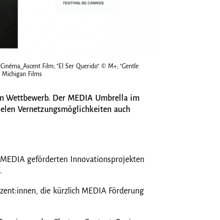
 Cinéma_Ascent Film; "El Ser Querido" © M+; "Gentle
"Gentle Monster" von M
/ Michigan Films
n im Wettbewerb. Der MEDIA Umbrella im
 vielen Vernetzungsmöglichkeiten auch
u MEDIA geförderten Innovationsprojekten
s.
zent:innen, die kürzlich MEDIA Förderung