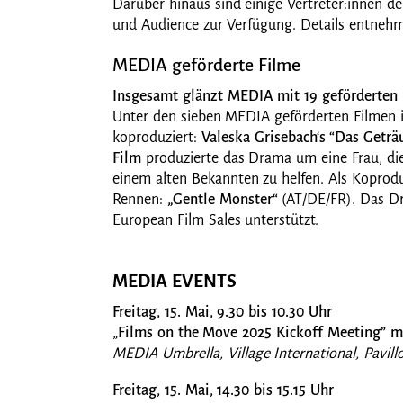
Darüber hinaus sind einige Vertreter:innen d
und Audience zur Verfügung. Details entnehm
MEDIA geförderte Filme
Insgesamt glänzt MEDIA mit 19 geförderten 
Unter den sieben MEDIA geförderten Filmen 
koproduziert:
Valeska Grisebach‘s “Das Getr
Film
produzierte das Drama um eine Frau, die
einem alten Bekannten zu helfen. Als Koprodu
Rennen:
„Gentle Monster“
(AT/DE/FR). Das Dr
European Film Sales unterstützt.
MEDIA EVENTS
Freitag, 15. Mai, 9.30 bis 10.30 Uhr
„
Films on the Move 2025 Kickoff Meeting” mi
MEDIA Umbrella, Village International, Pavil
Freitag, 15. Mai, 14.30 bis 15.15 Uhr