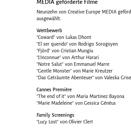
MEDIA geförderte Filme
Neunzehn von Creative Europe MEDIA gefördert
ausgewählt.
Wettbewerb
"Coward" von Lukas Dhont
"El ser querido" von Rodrigo Sorogoyen
"Fjörd" von Cristian Mungiu
"L'Inconnue" von Arthur Harari
"Notre Salut" von Emmanuel Marre
"Gentle Monster" von Marie Kreutzer
"Das Geträumte Abenteuer" von Valeska Gri
Cannes Première
"The end of it" von Maria Martinez Bayona
"Marie Madeleine" von Gessica Généus
Family Screenings
"Lucy Lost" von Olivier Clert