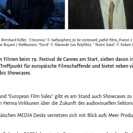
, Bernhard Keller; "L'Inconnu" © bathysphere_to be continued_pathé films_France 2
ne Boyant / theReunion; "Fjord" © Alamode (via Polyfilm); " Notre Salut" © Kidam 
en Filmen beim 79. Festival de Cannes am Start, sieben davo
er Treffpunkt für europäische Filmschaffende und bietet neben
 bis Showcases.
und “European Film Sales” gibt es am Stand auch Showcases z
n Henna Virkkunen über die Zukunft des audiovisuellen Sektor
ischen MEDIA Desks vernetzen sich mit Blick aufs Meer Produ