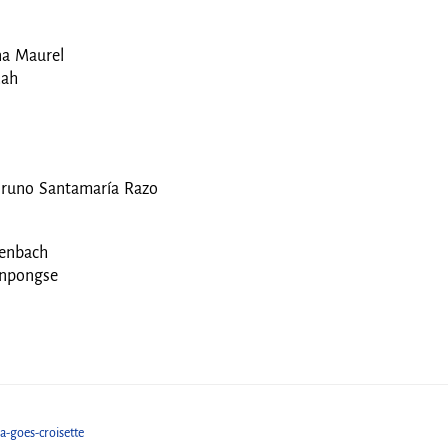
ina Maurel
hah
n Bruno Santamaría Razo
udenbach
rnpongse
ć
a-goes-croisette