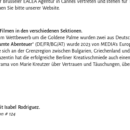
er Brüsseler EACEA Agentur in Cannes vertreten und stehen für 
en Sie bitte unserer Website.
Filmen in den verschiedenen Sektionen.
im Wettbewerb um die Goldene Palme wurden zwei aus Deutsch
äumte Abenteuer
” (DE/FR/BG/AT) wurde 2023 von MEDIA’s Euro
 sich an der Grenzregion zwischen Bulgarien, Griechenland und 
zentin hat die erfolgreiche Berliner Kreativschmiede auch ein
ama von Marie Kreutzer über Vertrauen und Täuschungen, übe
t Isabel Rodriguez.
lon # 124