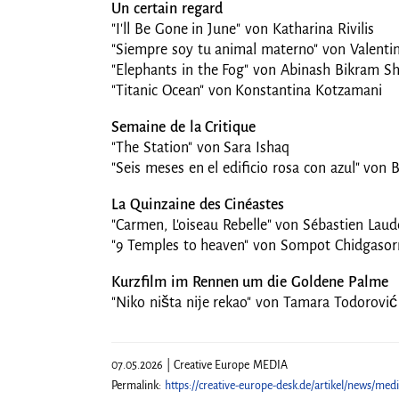
Un certain regard
"I'll Be Gone in June" von Katharina Rivilis
"Siempre soy tu animal materno" von Valent
"Elephants in the Fog" von Abinash Bikram S
"Titanic Ocean" von Konstantina Kotzamani
Semaine de la Critique
"The Station" von Sara Ishaq
"Seis meses en el edificio rosa con azul" vo
La Quinzaine des Cinéastes
"Carmen, L'oiseau Rebelle" von Sébastien La
"9 Temples to heaven" von Sompot Chidgaso
Kurzfilm im Rennen um die Goldene Palme
"Niko ništa nije rekao" von Tamara Todorovi
07.05.2026 | Creative Europe MEDIA
Permalink:
https://creative-europe-desk.de/artikel/news/medi