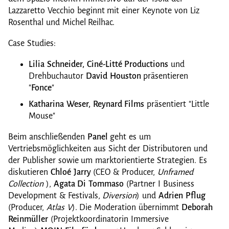
Lazzaretto Vecchio beginnt mit einer Keynote von Liz
Rosenthal und Michel Reilhac.
Case Studies:
Lilia Schneider, Ciné-Litté Productions
und
Drehbuchautor
David Houston
präsentieren
"
Fonce
"
Katharina Weser, Reynard Films
präsentiert "Little
Mouse"
Beim anschließenden
Panel
geht es um
Vertriebsmöglichkeiten aus Sicht der Distributoren und
der Publisher sowie um marktorientierte Strategien. Es
diskutieren
Chloé Jarry
(CEO & Producer,
Unframed
Collection
),
Agata Di Tommaso
(Partner I Business
Development & Festivals,
Diversion
) und
Adrien Pflug
(Producer,
Atlas V
). Die Moderation übernimmt
Deborah
Reinmüller
(Projektkoordinatorin Immersive