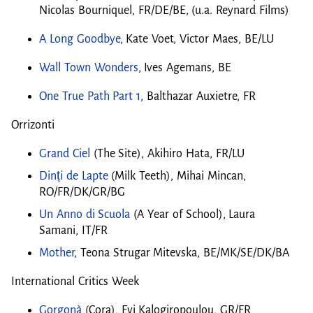
Nicolas Bourniquel, FR/DE/BE, (u.a. Reynard Films)
A Long Goodbye
, Kate Voet, Victor Maes, BE/LU
Wall Town Wonders
, Ives Agemans, BE
One True Path Part 1
, Balthazar Auxietre, FR
Orrizonti
Grand Ciel
(The Site), Akihiro Hata, FR/LU
Dinți de Lapte
(Milk Teeth), Mihai Mincan,
RO/FR/DK/GR/BG
Un Anno di Scuola
(A Year of School), Laura
Samani, IT/FR
Mother
, Teona Strugar Mitevska, BE/MK/SE/DK/BA
International Critics Week
Gorgonà
(Cora), Evi Kalogiropoulou, GR/FR