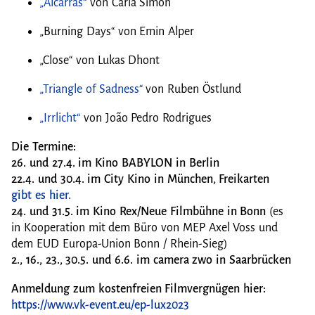
„Alcarràs“
von Carla Simón
„Burning Days“ von Emin Alper
„Close“ von Lukas Dhont
„Triangle of Sadness“
von Ruben Östlund
„Irrlicht“
von João Pedro Rodrigues
Die Termine:
26. und 27.4. im Kino BABYLON in Berlin
22.4. und 30.4. im City Kino in München, Freikarten
gibt es hier.
24. und 31.5. im Kino Rex/Neue Filmbühne in Bonn
(es
in Kooperation mit dem Büro von MEP Axel Voss und
dem EUD Europa-Union Bonn / Rhein-Sieg)
2., 16., 23., 30.5. und 6.6. im camera zwo in Saarbrücken
Anmeldung zum kostenfreien Filmvergnügen hier:
https://www.vk-event.eu/ep-lux2023