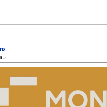
lms
ltur