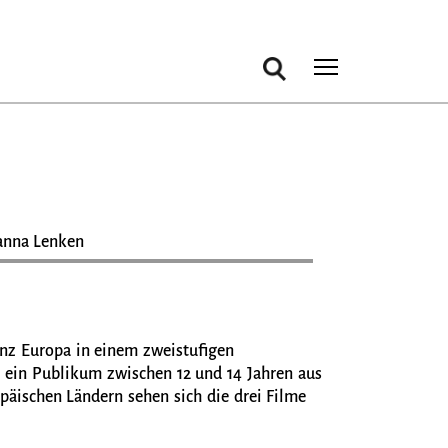
Suche
Toggle m
Sanna Lenken
Ranji (Shan Robitzky) 
nz Europa in einem zweistufigen
 ein Publikum zwischen 12 und 14 Jahren aus
päischen Ländern sehen sich die drei Filme