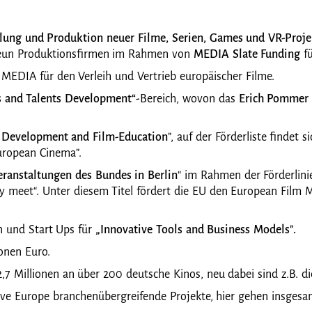
lung und Produktion neuer Filme, Serien, Games und VR-Proje
 neun Produktionsfirmen im Rahmen von
MEDIA Slate Funding
f
t MEDIA für den Verleih und Vertrieb europäischer Filme.
s and Talents Development“-
Bereich, wovon das
Erich Pommer 
 Development and Film-Education
”, auf der Förderliste findet 
uropean Cinema”.
eranstaltungen des Bundes in Berlin
“ im Rahmen der Förderlin
y meet“. Unter diesem Titel fördert die EU den European Film M
n und Start Ups für
„Innovative Tools and Business Models".
ionen Euro.
2,7 Millionen an über 200 deutsche Kinos, neu dabei sind z.B. d
ive Europe branchenübergreifende Projekte, hier gehen insgesam