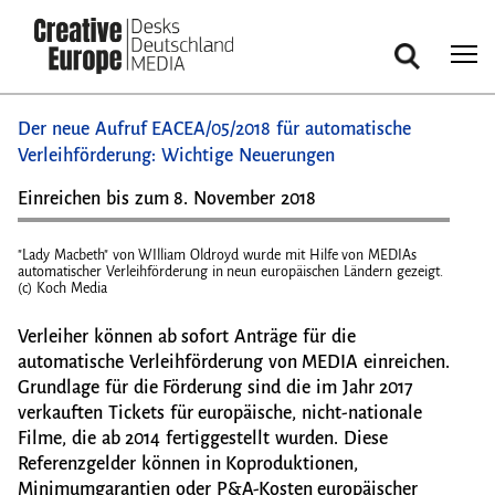
Suche
Direkt
Der neue Aufruf EACEA/05/2018 für automatische
zum
Verleihförderung: Wichtige Neuerungen
Inhalt
Einreichen bis zum 8. November 2018
"Lady Macbeth" von WIlliam Oldroyd wurde mit Hilfe von MEDIAs
"Lady
automatischer Verleihförderung in neun europäischen Ländern gezeigt.
autom
(c) Koch Media
(c) K
Verleiher können ab sofort Anträge für die
automatische Verleihförderung von MEDIA einreichen.
Grundlage für die Förderung sind die im Jahr 2017
verkauften Tickets für europäische, nicht-nationale
Filme, die ab 2014 fertiggestellt wurden. Diese
Referenzgelder können in Koproduktionen,
Minimumgarantien oder P&A-Kosten europäischer