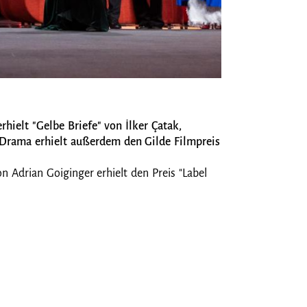
Ilker Catak gewinnt de
hielt "Gelbe Briefe" von İlker Çatak,
s Drama erhielt außerdem den Gilde Filmpreis
 Adrian Goiginger erhielt den Preis "Label