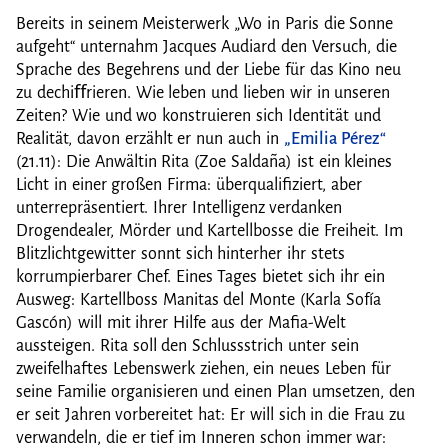
Bereits in seinem Meisterwerk „Wo in Paris die Sonne
aufgeht“ unternahm Jacques Audiard den Versuch, die
Sprache des Begehrens und der Liebe für das Kino neu
zu dechiﬀrieren. Wie leben und lieben wir in unseren
Zeiten? Wie und wo konstruieren sich Identität und
Realität, davon erzählt er nun auch in
„Emilia Pérez“
(21.11): Die Anwältin Rita (Zoe Saldaña) ist ein kleines
Licht in einer großen Firma: überqualifiziert, aber
unterrepräsentiert. Ihrer Intelligenz verdanken
Drogendealer, Mörder und Kartellbosse die Freiheit. Im
Blitzlichtgewitter sonnt sich hinterher ihr stets
korrumpierbarer Chef. Eines Tages bietet sich ihr ein
Ausweg: Kartellboss Manitas del Monte (Karla Sofía
Gascón) will mit ihrer Hilfe aus der Mafia-Welt
aussteigen. Rita soll den Schlussstrich unter sein
zweifelhaftes Lebenswerk ziehen, ein neues Leben für
seine Familie organisieren und einen Plan umsetzen, den
er seit Jahren vorbereitet hat: Er will sich in die Frau zu
verwandeln, die er tief im Inneren schon immer war: