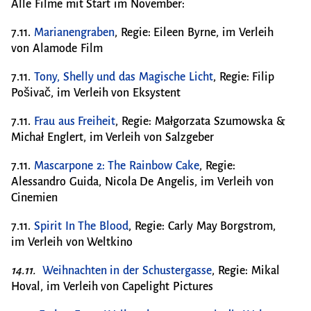
Alle Filme mit Start im November:
7.11.
Marianengraben
, Regie: Eileen Byrne, im Verleih
von Alamode Film
7.11.
Tony, Shelly und das Magische Licht
, Regie: Filip
Pošivač, im Verleih von Eksystent
7.11.
Frau aus Freiheit
, Regie: Małgorzata Szumowska &
Michał Englert, im Verleih von Salzgeber
7.11.
Mascarpone 2: The Rainbow Cake
, Regie:
Alessandro Guida, Nicola De Angelis, im Verleih von
Cinemien
7.11.
Spirit In The Blood
,
Regie: Carly May Borgstrom,
im Verleih von Weltkino
14.11.
Weihnachten in der Schustergasse
, Regie: Mikal
Hoval, im Verleih von Capelight Pictures