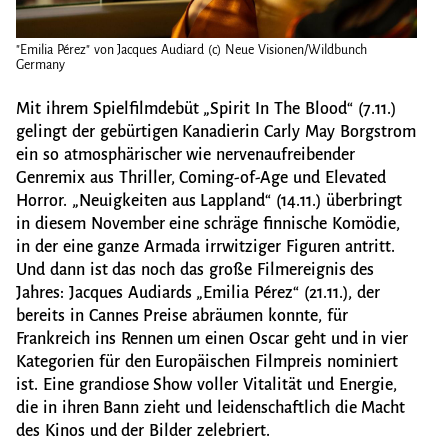
"Emilia Pérez" von Jacques Audiard (c) Neue Visionen/Wildbunch
"Spir
Germany
Foto:
Mit ihrem Spielfilmdebüt „Spirit In The Blood“ (7.11.)
gelingt der gebürtigen Kanadierin Carly May Borgstrom
ein so atmosphärischer wie nervenaufreibender
Genremix aus Thriller, Coming-of-Age und Elevated
Horror. „Neuigkeiten aus Lappland“ (14.11.) überbringt
in diesem November eine schräge finnische Komödie,
in der eine ganze Armada irrwitziger Figuren antritt.
Und dann ist das noch das große Filmereignis des
Jahres: Jacques Audiards „Emilia Pérez“ (21.11.), der
bereits in Cannes Preise abräumen konnte, für
Frankreich ins Rennen um einen Oscar geht und in vier
Kategorien für den Europäischen Filmpreis nominiert
ist. Eine grandiose Show voller Vitalität und Energie,
die in ihren Bann zieht und leidenschaftlich die Macht
des Kinos und der Bilder zelebriert.