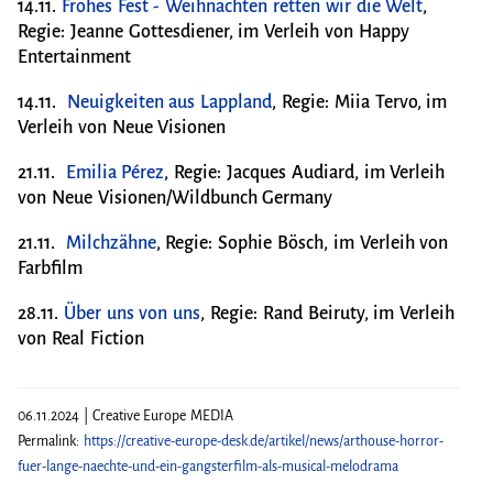
14.11.
Frohes Fest - Weihnachten retten wir die Welt
,
Regie: Jeanne Gottesdiener, im Verleih von Happy
Entertainment
14.11.
Neuigkeiten aus Lappland
, Regie: Miia Tervo, im
Verleih von Neue Visionen
21.11.
Emilia Pérez
, Regie: Jacques Audiard, im Verleih
von Neue Visionen/Wildbunch Germany
21.11.
Milchzähne
, Regie: Sophie Bösch, im Verleih von
Farbfilm
28.11.
Über uns von uns
, Regie: Rand Beiruty, im Verleih
von Real Fiction
06.11.2024 | Creative Europe MEDIA
Permalink:
https://creative-europe-desk.de/artikel/news/arthouse-horror-
fuer-lange-naechte-und-ein-gangsterfilm-als-musical-melodrama