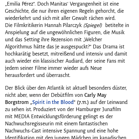
„Emilia Pérez“. Doch Manitas‘ Vergangenheit ist eine
Geschichte, die nur ihren eigenen Regeln gehorcht, die
wiederkehrt und sich mit aller Gewalt rächen wird.
Die Filmkritikerin Hannah Pilarczyk
(Spiegel)
betitelte in
Anspielung auf die ungewöhnlichen Figuren, die Musik
und das Setting ihre Rezension mit „Welcher
Algorithmus hätte das je ausgespuckt?“ Das Drama ist
hochkarätig besetzt, mitreißend und intensiv und damit
auch wieder ein klassischer Audiard, der seine Fans mit
jedem seiner Filme immer wieder aufs Neue
herausfordert und überrascht.
Der Blick über den Atlantik ist aktuell besonders düster,
nicht aber, wenn der Debütfilm von
Carly May
Borgstrom
„
Spirit in the Blood
“ (7.11.)
auf der Leinwand
zu sehen ist. Produziert von der Hamburger Junafilm
mit MEDIA Entwicklungsförderung gelingt es der
Nachwuchsregisseurin mit einem fantastischen
Nachwuchs-Cast intensive Spannung und eine hohe
Identifikation mit den jungen Mädchen im kanadischen