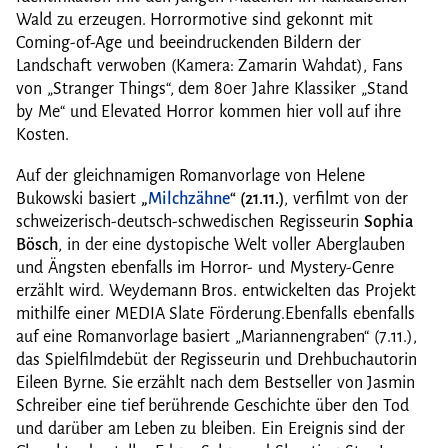
Wald zu erzeugen.
Horrormotive sind gekonnt mit
Coming-of-Age und beeindruckenden Bildern der
Landschaft verwoben (Kamera: Zamarin Wahdat), Fans
von „Stranger Things“, dem 80er Jahre Klassiker „Stand
by Me“ und Elevated Horror kommen hier voll auf ihre
Kosten.
Auf der gleichnamigen Romanvorlage von Helene
Bukowski basiert
„
Milchzähne
“
(21.11.)
, verfilmt von der
schweizerisch-deutsch-schwedischen Regisseurin ­
Sophia
Bösch
, in der eine dystopische Welt voller Aberglauben
und Ängsten ebenfalls im Horror- und Mystery-Genre
erzählt wird. Weydemann Bros. entwickelten das Projekt
mithilfe einer MEDIA Slate Förderung.Ebenfalls ebenfalls
auf eine Romanvorlage basiert „Mariannengraben“ (7.11.),
das Spielfilmdebüt der Regisseurin und Drehbuchautorin
Eileen Byrne. Sie erzählt nach dem Bestseller von Jasmin
Schreiber eine tief berührende Geschichte über den Tod
und darüber am Leben zu bleiben. Ein Ereignis sind der