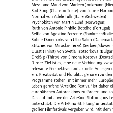
Messi and Maud von Marleen Jonkmann (Nied
Sad Song (Chanson Triste) von Louise Narboni
Normal von Adele Tulli (Italien/Schweden)
Psychobitch von Martin Lund (Norwegen)
Ruth von António Pinhão Botelho (Portugal)
Selfie von Agostino Ferrente (Frankreich/Itali
Söhne Dänemarks von Ulaa Salim (Dänemark
Stitches von Miroslav Terzić (Serbien/Slowen
Durst (Thirst) von Svetla Tsotsorkova (Bulgar
Dreißig (Thirty) von Simona Kostova (Deutsc
"Unser Ziel ist es, eine neue Verbindung zwi
relevante Perspektiven auf aktuelle Anliegen
ein. Kreativität und Pluralität gehören zu de
Programme stehen, mit immer mehr Europäern te
Leben gerufene "ArteKino Festival" ist daher e
europäischen Autorenkinos zu fördern und so
Das auf Initiative der ArteKino-Stiftung ins
unterstützt. Die ArteKino-Stif- tung unterstü
großer Filmfestivals vergeben wird. Mit dem "