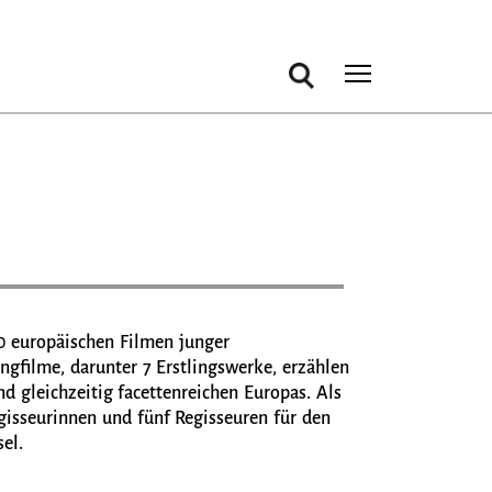
Suche
Toggle m
10 europäischen Filmen junger
ngfilme, darunter 7 Erstlingswerke, erzählen
nd gleichzeitig facettenreichen Europas. Als
gisseurinnen und fünf Regisseuren für den
el.