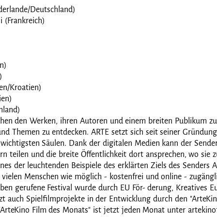
erlande/Deutschland)
 (Frankreich)
en)
)
ien/Kroatien)
ien)
hland)
schen den Werken, ihren Autoren und einem breiten Publikum zu 
 und Themen zu entdecken. ARTE setzt sich seit seiner Gründun
n wichtigsten Säulen. Dank der digitalen Medien kann der Sender 
ilen und die breite Öffentlichkeit dort ansprechen, wo sie zu 
ines der leuchtenden Beispiele des erklärten Ziels des Senders A
 vielen Menschen wie möglich - kostenfrei und online - zugängl
 Leben gerufene Festival wurde durch EU För- derung, Kreatives
tzt auch Spielfilmprojekte in der Entwicklung durch den "ArteKi
ArteKino Film des Monats" ist jetzt jeden Monat unter artekino