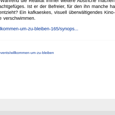
Während die Realität immer weitere Abstriche machen m
chtgefüges. Ist er der Befreier, für den ihn manche ha
entzieht? Ein kafkaeskes, visuell überwältigendes Ki
re verschwimmen.
illkommen-um-zu-bleiben-165/synops...
l/events/willkommen-um-zu-bleiben