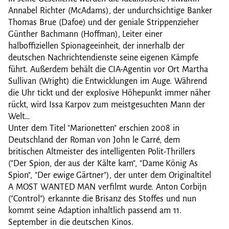
Annabel Richter (McAdams), der undurchsichtige Banker
Thomas Brue (Dafoe) und der geniale Strippenzieher
Günther Bachmann (Hoffman), Leiter einer
halboffiziellen Spionageeinheit, der innerhalb der
deutschen Nachrichtendienste seine eigenen Kämpfe
führt. Außerdem behält die CIA-Agentin vor Ort Martha
Sullivan (Wright) die Entwicklungen im Auge. Während
die Uhr tickt und der explosive Höhepunkt immer näher
rückt, wird Issa Karpov zum meistgesuchten Mann der
Welt…
Unter dem Titel "Marionetten" erschien 2008 in
Deutschland der Roman von John le Carré, dem
britischen Altmeister des intelligenten Polit-Thrillers
("Der Spion, der aus der Kälte kam", "Dame König As
Spion", "Der ewige Gärtner"), der unter dem Originaltitel
A MOST WANTED MAN verfilmt wurde. Anton Corbijn
("Control") erkannte die Brisanz des Stoffes und nun
kommt seine Adaption inhaltlich passend am 11.
September in die deutschen Kinos.