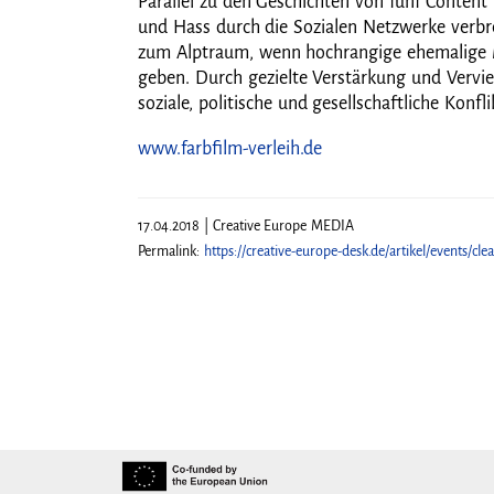
Parallel zu den Geschichten von fünf Conten
und Hass durch die Sozialen Netzwerke verbre
zum Alptraum, wenn hochrangige ehemalige M
geben. Durch gezielte Verstärkung und Vervie
soziale, politische und gesellschaftliche Kon
www.farbfilm-verleih.de
17.04.2018 | Creative Europe MEDIA
Permalink:
https://creative-europe-desk.de/artikel/events/cle