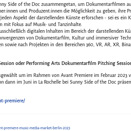
unny Side of the Doc zusammengetan, um Dokumentarfilmen aus
r:innen und Produzent:innen die Möglichkeit zu geben, ihre Pr
eden Aspekt der darstellenden Künste erforschen - sei es ein K
m mit Fokus auf Musik- und Tanzinhalte.
 ausschließlich digitalen Inhalten im Bereich der darstellenden 
e Konvergenzen von Dokumentarfilm, Kultur und immersiver Tech
n sowie nach Projekten in den Bereichen 360, VR, AR, XR, Bin
 Session oder Performing Arts Dokumentarfilm Pitching Session
ausgewählt um im Rahmen von Avant Premiere im Februar 2023 
ann dann im Juni in La Rochelle bei Sunny Side of the Doc präs
nt-premiere/
vant-premiere-music-media-market-berlin-2023