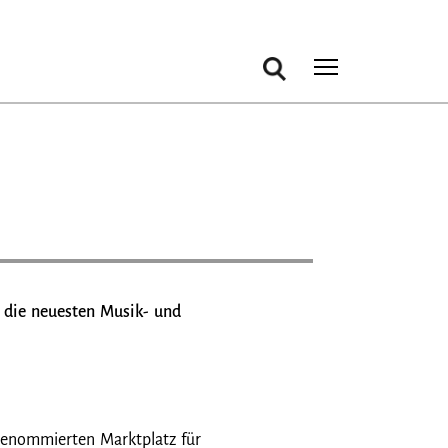
Suche
Toggle m
t die neuesten Musik- und
 renommierten Marktplatz für